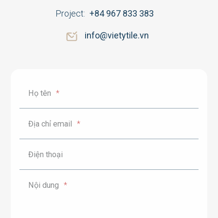
+84 978 090 888
Project:
+84 967 833 383
+84 904 501 181
info@vietytile.vn
+84 967 833 383
info@vietytile.vn
Họ tên
*
Địa chỉ email
*
Điện thoại
Nội dung
*