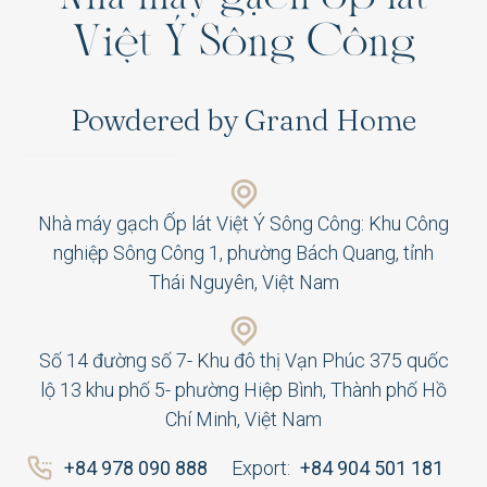
V
i
ệ
t
Ý
S
ô
n
g
C
ô
n
g
Powdered by Grand Home
Nhà máy gạch Ốp lát Việt Ý Sông Công: Khu Công
nghiệp Sông Công 1, phường Bách Quang, tỉnh
Thái Nguyên, Việt Nam
Số 14 đường số 7- Khu đô thị Vạn Phúc 375 quốc
lộ 13 khu phố 5- phường Hiệp Bình, Thành phố Hồ
Chí Minh, Việt Nam
+84 978 090 888
Export:
+84 904 501 181