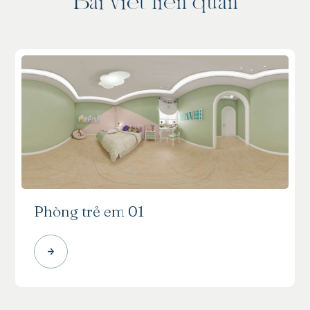
Phòng trẻ em 01