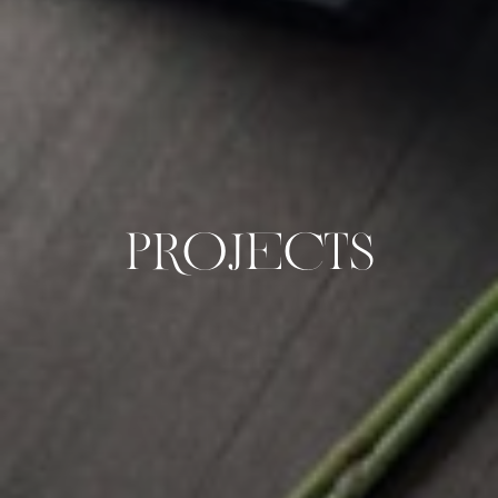
P
R
O
J
E
C
T
S