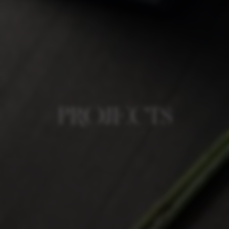
P
R
O
J
E
C
T
S