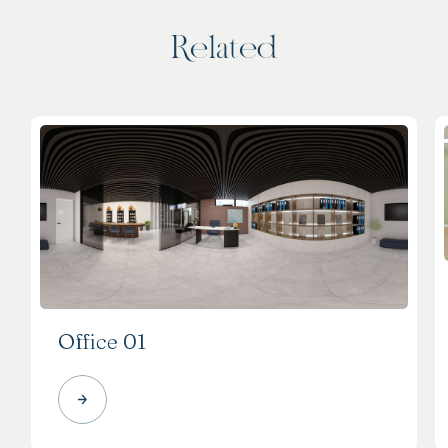
R
e
l
a
t
e
d
Office 01