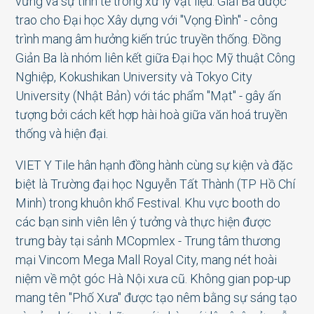
vững và sự tinh tế trong xử lý vật liệu. Giải Ba được
trao cho Đại học Xây dựng với "Vọng Đình" - công
trình mang âm hưởng kiến trúc truyền thống. Đồng
Giản Ba là nhóm liên kết giữa Đại học Mỹ thuật Công
Nghiệp, Kokushikan University và Tokyo City
University (Nhật Bản) với tác phẩm "Mạt" - gây ấn
tượng bởi cách kết hợp hài hoà giữa văn hoá truyền
thống và hiện đại.
VIET Y Tile hân hạnh đồng hành cùng sự kiện và đặc
biệt là Trường đại học Nguyễn Tất Thành (TP Hồ Chí
Minh) trong khuôn khổ Festival. Khu vực booth do
các bạn sinh viên lên ý tưởng và thực hiện được
trưng bày tại sảnh MCopmlex - Trung tâm thương
mại Vincom Mega Mall Royal City, mang nét hoài
niệm về một góc Hà Nội xưa cũ. Không gian pop-up
mang tên "Phố Xưa" được tạo nêm bằng sự sáng tạo