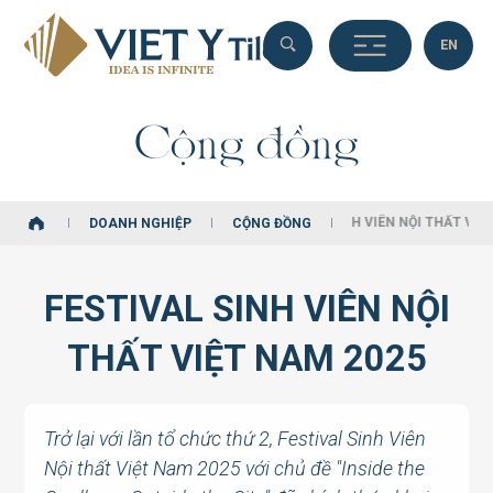
Tìm
EN
EN
FESTIVAL SINH VIÊN NỘI THẤT VIỆT NAM 2025
DOANH NGHIỆP
CỘNG ĐỒNG
Tìm
kiếm...
C
ộ
n
g
đ
ồ
n
g
kiếm
DOANH NGHIỆP
CỘNG ĐỒNG
các
Sản
phẩm,
FESTIVAL SINH VIÊN NỘI THẤT VIỆT NA
DOANH NGHIỆP
CỘNG ĐỒNG
Dự án,
DOANH NGHIỆP
CỘNG ĐỒNG
Giải
FESTIVAL SINH VIÊN NỘI
pháp
và nội
THẤT VIỆT NAM 2025
dung
biên
tập
Trở lại với lần tổ chức thứ 2, Festival Sinh Viên
khác.
Nội thất Việt Nam 2025 với chủ đề "Inside the