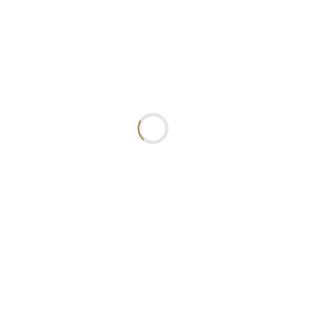
SM-T48011P1
SM-G48013P1
SM-G48015P1