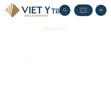
Search.
VI
SM-T48016P1
VI
Tìm
PRODUCTS
kiếm
các
Sản
SM-T48014P1
phẩm,
Dự án,
PRODUCTS
DESCRIPTION
STANDARDS
PAC
Giải
DESCRIPTION
STANDARDS
PAC
pháp
PRODUCTS
SM-T48012P1
và nội
dung
biên
tập
khác.
SM-M48013P1