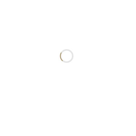
SM-T48011P1
SM-G48013P1
SM-G48015P1