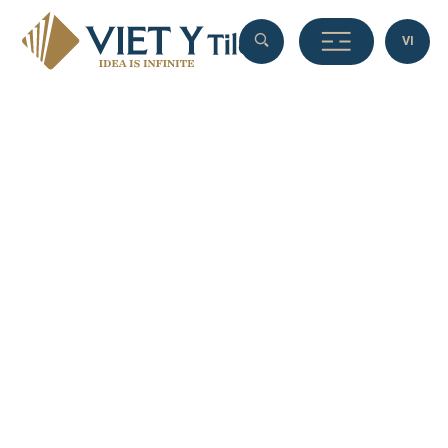
Search.
VI
SM-T48016P1
VI
Tìm
kiếm
các
Sản
SM-T48014P1
phẩm,
Dự án,
Giải
pháp
SM-T48012P1
và nội
dung
biên
tập
khác.
SM-M48013P1