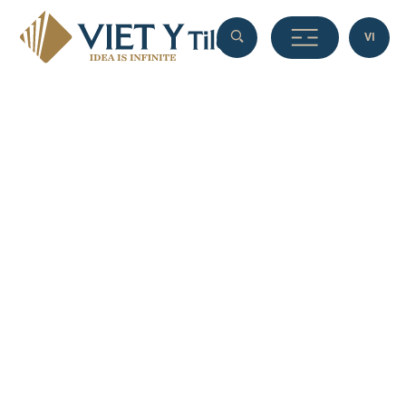
Search.
VI
SM-T48016P1
VI
Tìm
kiếm
các
Sản
SM-T48014P1
phẩm,
Dự án,
Giải
pháp
SM-T48012P1
và nội
dung
biên
tập
khác.
SM-M48013P1