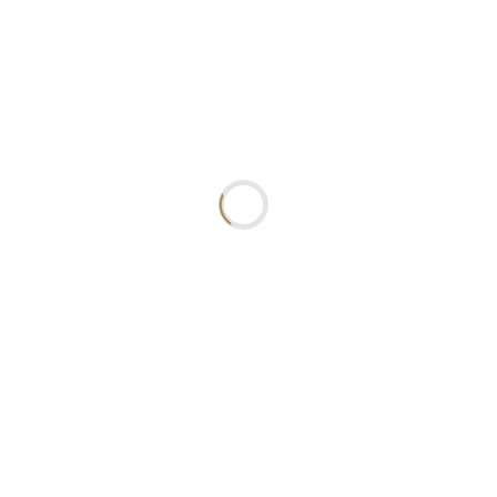
SM-T48011P1
SM-G48013P1
SM-G48015P1