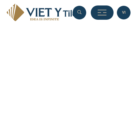
Search.
VI
SM-T48016P1
VI
Tìm
kiếm
các
Sản
SM-T48014P1
phẩm,
Dự án,
Giải
pháp
SM-T48012P1
và nội
dung
biên
tập
khác.
SM-M48013P1