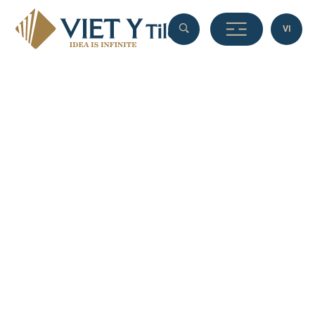
Search.
VI
SM-T48016P1
VI
Tìm
kiếm
các
Sản
SM-T48014P1
phẩm,
Dự án,
Giải
pháp
SM-T48012P1
và nội
dung
biên
tập
khác.
SM-M48013P1