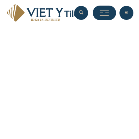
Search.
VI
SM-T48016P1
VI
Tìm
kiếm
các
Sản
SM-T48014P1
phẩm,
Dự án,
Giải
pháp
SM-T48012P1
và nội
dung
biên
tập
khác.
SM-M48013P1