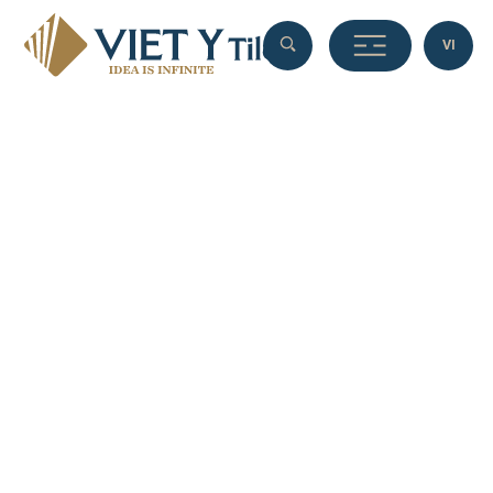
Search.
VI
SM-T48016P1
VI
Tìm
kiếm
các
Sản
SM-T48014P1
phẩm,
Dự án,
Giải
pháp
SM-T48012P1
và nội
dung
biên
tập
khác.
SM-M48013P1