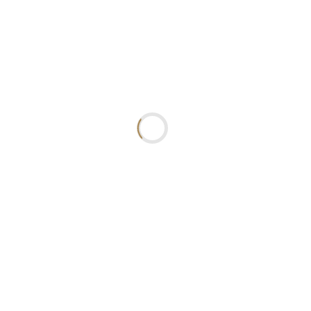
SM-T48011P1
SM-G48013P1
SM-G48015P1