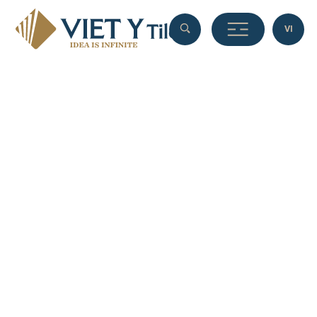
Search.
VI
SM-T48016P1
VI
Tìm
kiếm
các
Sản
SM-T48014P1
phẩm,
Dự án,
Giải
pháp
SM-T48012P1
và nội
dung
biên
tập
khác.
SM-M48013P1