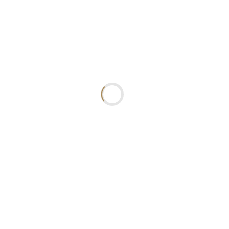
SM-T48011P1
SM-G48013P1
SM-G48015P1