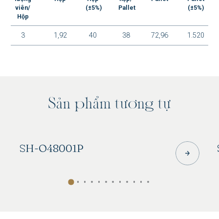
viên/
(±5%)
Pallet
(±5%)
Hộp
3
1,92
40
38
72,96
1.520
SH-M48001P
S
ả
n
p
h
ẩ
m
t
ư
ơ
n
g
t
ự
SH-S48006MT
SH-O48001P
SH-S48005MT