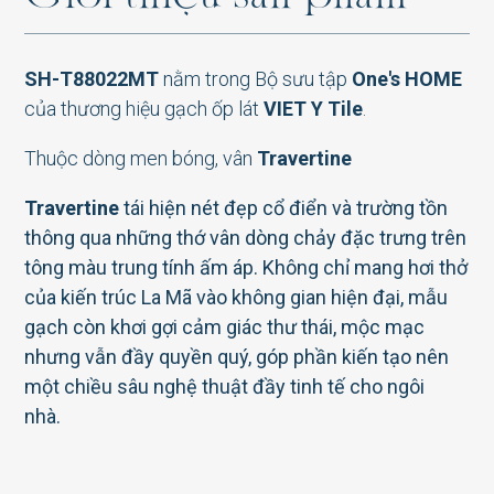
AT-G88023P1
SH-T88022MT
nằm trong Bộ sưu tập
One's HOME
của thương hiệu gạch ốp lát
VIET Y Tile
.
Thuộc dòng men bóng, vân
Travertine
AT-G88021P1
Travertine
tái hiện nét đẹp cổ điển và trường tồn
thông qua những thớ vân dòng chảy đặc trưng trên
tông màu trung tính ấm áp. Không chỉ mang hơi thở
của kiến trúc La Mã vào không gian hiện đại, mẫu
AT-G88011P1
gạch còn khơi gợi cảm giác thư thái, mộc mạc
nhưng vẫn đầy quyền quý, góp phần kiến tạo nên
một chiều sâu nghệ thuật đầy tinh tế cho ngôi
nhà.
AT-G88015P1