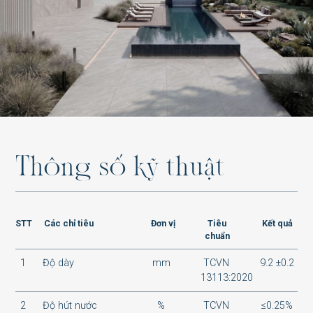
SH-G88011MT
SH-G88015MT
T
h
ô
n
g
s
ố
k
ỹ
t
h
u
ậ
t
SH-G88013MT
STT
Các chỉ tiêu
Đơn vị
Tiêu
Kết quả
chuẩn
1
Độ dày
mm
TCVN
9.2 ±0.2
SH-O48003P
13113:2020
2
Độ hút nước
%
TCVN
≤0.25%