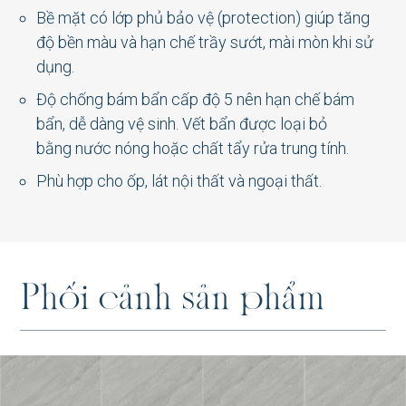
Bề mặt có lớp phủ bảo vệ (protection) giúp tăng
độ bền màu và hạn chế trầy sướt, mài mòn khi sử
dụng.
AT-G88013P1
Độ chống bám bẩn cấp độ 5 nên hạn chế bám
bẩn, dễ dàng vệ sinh. V
ết bẩn được loại bỏ
bằng
nước nóng
hoặc
chất tẩy rửa trung tính.
Phù hợp cho ốp, lát nội thất và ngoại thất.
BM-S48006M1
P
h
ố
i
c
ả
n
h
s
ả
n
p
h
ẩ
m
BM-S48005M1