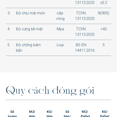
13113:2020
±0.2
3
Độ chịu mài mòn
cấp-
TCVN
III(900)
SH-O48001P
vòng
13113:2020
4
Độ cứng bề mặt
Mpa
TCVN
>40
13113:2020
5
Độ chống bám
Loại
BS EN
5
SH-M48007P
bẩn
14411:2016
SH-M48005P
Q
u
y
c
á
c
h
đ
ó
n
g
g
ó
i
SH-M48003P
Số
M2/
KG/
Số
M2/
KG/
lượng
Hộp
Hộp
hộp/
Pallet
Pallet