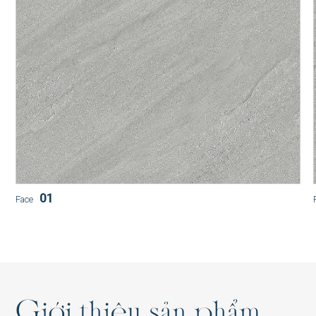
SM-G48011P1
SM-D48016P1
SM-B48010P1
01
Face
AT-G88026P1
G
i
ớ
i
t
h
i
ệ
u
s
ả
n
p
h
ẩ
m