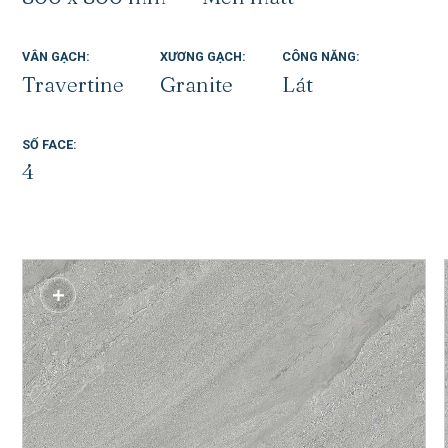
VÂN GẠCH:
XƯƠNG GẠCH:
CÔNG NĂNG:
Travertine
Granite
Lát
SM-T48011P1
SỐ FACE:
4
SM-G48013P1
SM-G48015P1