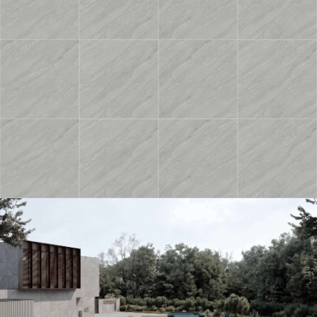
BM-S48003M1
BM-S48001M1
SH-T88022MT
SH-T88021MT