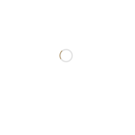
SM-T48011P1
SM-G48013P1
SM-G48015P1