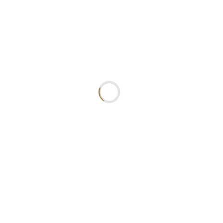
SM-T48011P1
SM-G48013P1
SM-G48015P1