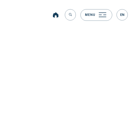
Tìm
MENU
EN
SM-T48012P1
Tìm
MENU
EN
kiếm...
kiếm
các
Sản
SM-G48013P1
phẩm,
Dự án,
Giải
pháp
và nội
SM-D48016P1
dung
biên
tập
khác.
AT-G88023P1