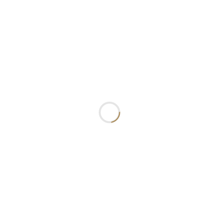
1P1
AT-G88011P1
3P1
BM-S48006M1
3M1
BM-S48001M1
1MT
SH-G88011MT