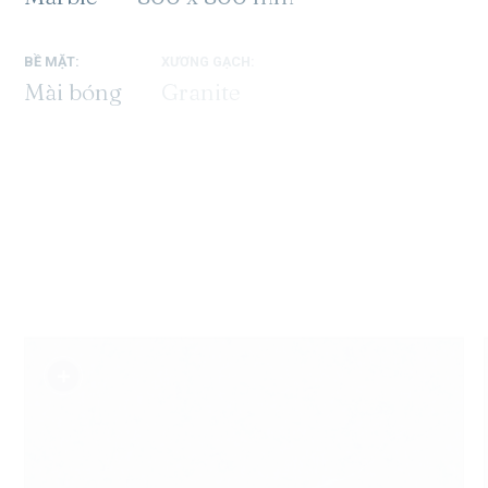
BỀ MẶT:
XƯƠNG GẠCH:
CÔNG NĂNG:
Mài bóng
Granite
Lát, ốp
SM-T48011P1
SỐ FACE:
3
SM-G48013P1
SM-G48015P1