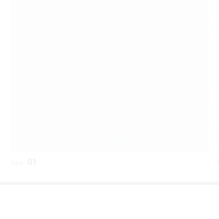
SM-G48011P1
SM-D48016P1
SM-B48010P1
01
Face
AT-G88026P1