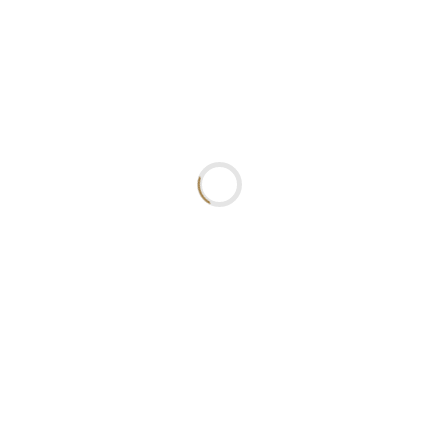
SM-T48011P1
SM-G48013P1
SM-G48015P1