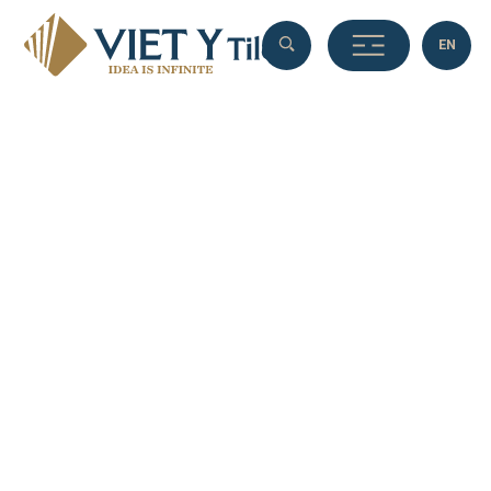
Tìm
EN
SM-T48016P1
EN
Tìm
kiếm...
kiếm
các
Sản
SM-T48014P1
phẩm,
Dự án,
Giải
pháp
SM-T48012P1
và nội
dung
biên
tập
khác.
SM-M48013P1