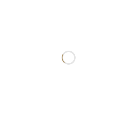
SM-T48011P1
SM-G48013P1
SM-G48015P1