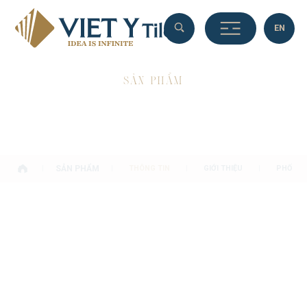
Tìm
EN
SM-T48016P1
EN
Tìm
kiếm...
SẢN PHẨM
kiếm
các
Sản
SM-T48014P1
phẩm,
Dự án,
SẢN PHẨM
THÔNG TIN
GIỚI THIỆU
PHỐI C
Giải
THÔNG TIN
GIỚI THIỆU
PHỐI C
pháp
SẢN PHẨM
SM-T48012P1
và nội
dung
biên
tập
khác.
SM-M48013P1