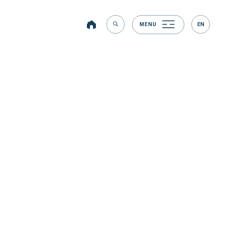
Tìm
MENU
EN
SM-T48012P1
Tìm
MENU
EN
kiếm...
kiếm
các
Sản
SM-G48013P1
phẩm,
Dự án,
Giải
pháp
và nội
SM-D48016P1
dung
biên
tập
khác.
AT-G88023P1