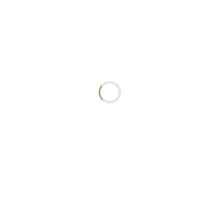
SM-T48011P1
SM-G48013P1
SM-G48015P1