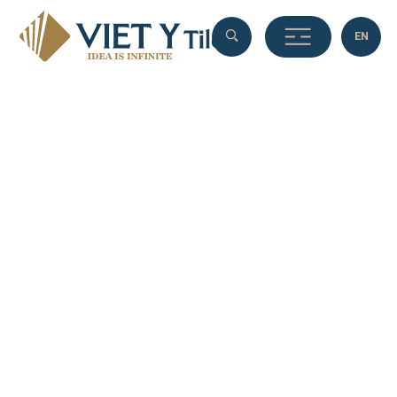
Tìm
EN
SM-T48016P1
EN
Tìm
kiếm...
kiếm
các
Sản
SM-T48014P1
phẩm,
Dự án,
Giải
pháp
SM-T48012P1
và nội
dung
biên
tập
khác.
SM-M48013P1