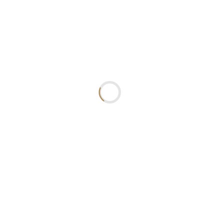
SM-T48011P1
SM-G48013P1
SM-G48015P1