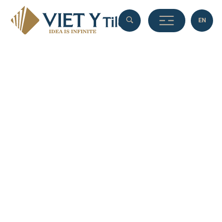
Tìm
EN
SM-T48016P1
EN
Tìm
kiếm...
kiếm
các
Sản
SM-T48014P1
phẩm,
Dự án,
Giải
pháp
SM-T48012P1
và nội
dung
biên
tập
khác.
SM-M48013P1