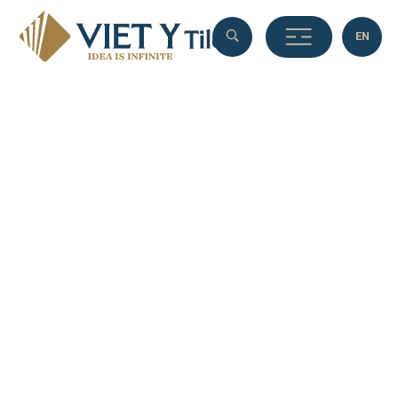
Tìm
EN
SM-T48016P1
EN
Tìm
kiếm...
kiếm
các
Sản
SM-T48014P1
phẩm,
Dự án,
Giải
pháp
SM-T48012P1
và nội
dung
biên
tập
khác.
SM-M48013P1