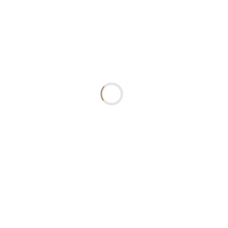
SM-T48011P1
SM-G48013P1
SM-G48015P1