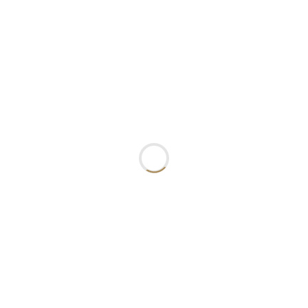
1P1
AT-G88011P1
3P1
BM-S48006M1
3M1
BM-S48001M1
1MT
SH-G88011MT