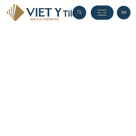
Tìm
EN
SM-T48016P1
EN
Tìm
kiếm...
kiếm
các
Sản
SM-T48014P1
phẩm,
Dự án,
Giải
pháp
SM-T48012P1
và nội
dung
biên
tập
khác.
SM-M48013P1