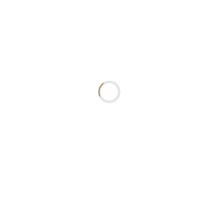
SM-T48011P1
SM-G48013P1
SM-G48015P1