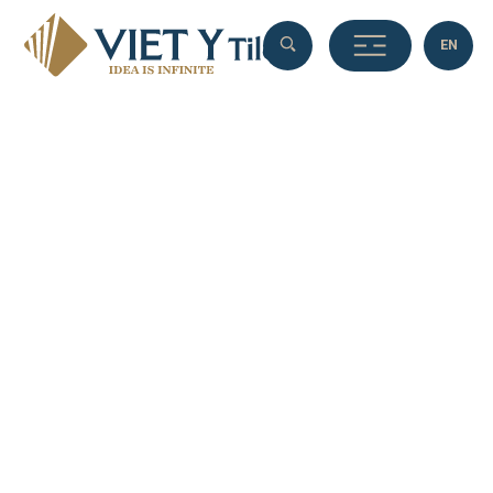
Tìm
EN
SM-T48016P1
EN
Tìm
kiếm...
kiếm
các
Sản
SM-T48014P1
phẩm,
Dự án,
Giải
pháp
SM-T48012P1
và nội
dung
biên
tập
khác.
SM-M48013P1