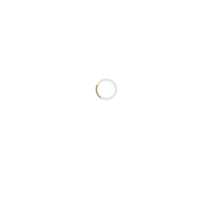
SM-T48011P1
SM-G48013P1
SM-G48015P1