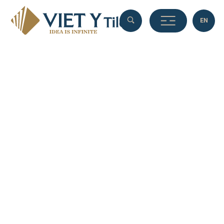
Tìm
EN
SM-T48016P1
EN
Tìm
kiếm...
kiếm
các
Sản
SM-T48014P1
phẩm,
Dự án,
Giải
pháp
SM-T48012P1
và nội
dung
biên
tập
khác.
SM-M48013P1