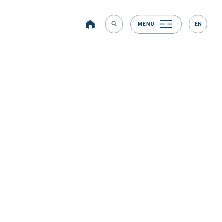
Tìm
MENU
EN
SM-T48012P1
Tìm
MENU
EN
kiếm...
kiếm
các
Sản
SM-G48013P1
phẩm,
Dự án,
Giải
pháp
và nội
SM-D48016P1
dung
biên
tập
khác.
AT-G88023P1