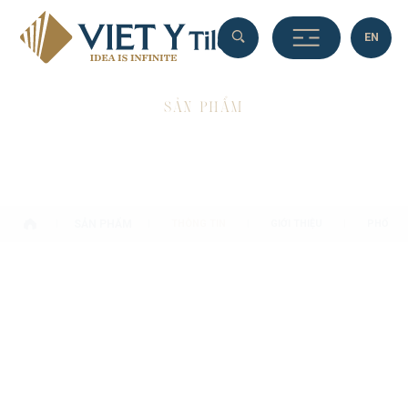
Tìm
EN
SM-T48016P1
EN
Tìm
kiếm...
SẢN PHẨM
kiếm
các
Sản
SM-T48014P1
phẩm,
Dự án,
SẢN PHẨM
THÔNG TIN
GIỚI THIỆU
PHỐI C
Giải
THÔNG TIN
GIỚI THIỆU
PHỐI C
pháp
SẢN PHẨM
SM-T48012P1
và nội
dung
biên
tập
khác.
SM-M48013P1